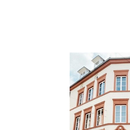
Das Bäuerlein liegt ganz 
Kaufhaus“ – in Rufweite 